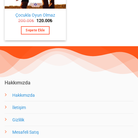
Çocukla Oyun Olmaz
Orijinal
Şu
200.00
₺
120.00
₺
fiyat:
andaki
200.00₺.
fiyat:
Sepete Ekle
120.00₺.
Hakkımızda
Hakkımızda
İletişim
Gizlilik
Mesafeli Satış