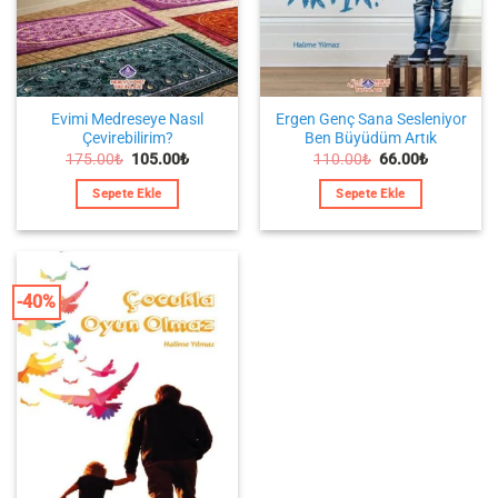
Evimi Medreseye Nasıl
Ergen Genç Sana Sesleniyor
Çevirebilirim?
Ben Büyüdüm Artık
Orijinal
Şu
Orijinal
Şu
175.00
₺
105.00
₺
110.00
₺
66.00
₺
fiyat:
andaki
fiyat:
andaki
175.00₺.
fiyat:
110.00₺.
fiyat:
Sepete Ekle
Sepete Ekle
105.00₺.
66.00₺.
-40%