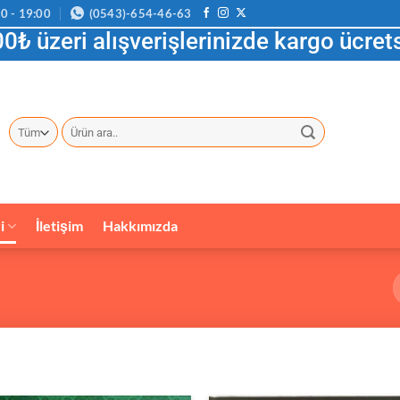
0 - 19:00
(0543)-654-46-63
0₺ üzeri alışverişlerinizde kargo ücrets
Ara:
i
İletişim
Hakkımızda