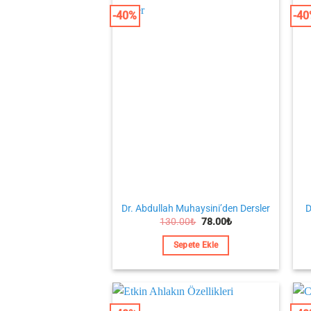
-40%
-4
Dr. Abdullah Muhaysini’den Dersler
D
Orijinal
Şu
130.00
₺
78.00
₺
fiyat:
andaki
130.00₺.
fiyat:
Sepete Ekle
78.00₺.