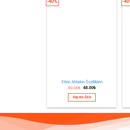
-40%
-4
Etkin Ahlakın Özellikleri
Orijinal
Şu
80.00
₺
48.00
₺
fiyat:
andaki
80.00₺.
fiyat:
Sepete Ekle
48.00₺.