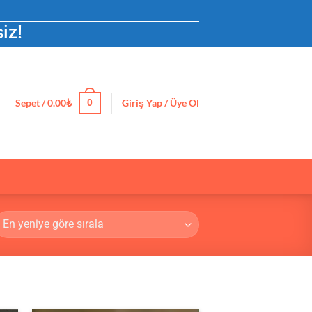
iz!
Sepet /
0.00
₺
Giriş Yap / Üye Ol
0