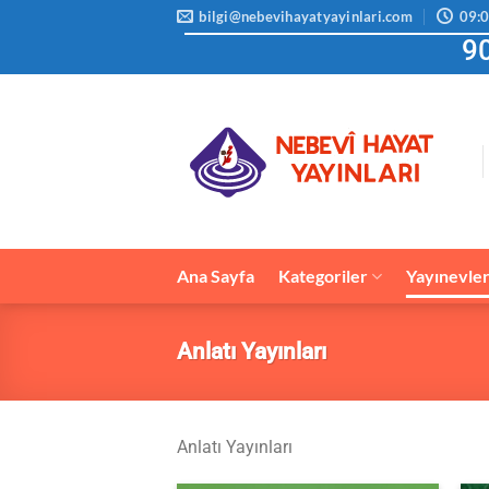
İçeriğe
bilgi@nebevihayatyayinlari.com
09:0
atla
90
Ana Sayfa
Kategoriler
Yayınevler
Anlatı Yayınları
Anlatı Yayınları