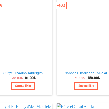
0%
-40%
Suriye Cihadına Tanıklığım
Sahabe Cihadından Tablolar
Orijinal
Şu
Orijinal
Şu
135.00
₺
81.00
₺
250.00
₺
150.00
₺
fiyat:
andaki
fiyat:
andak
135.00₺.
fiyat:
250.00₺.
fiyat:
Sepete Ekle
Sepete Ekle
81.00₺.
150.0