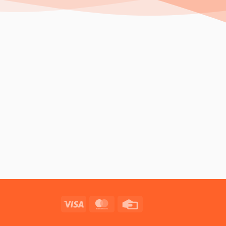
Visa
MasterCard
Credit
Card