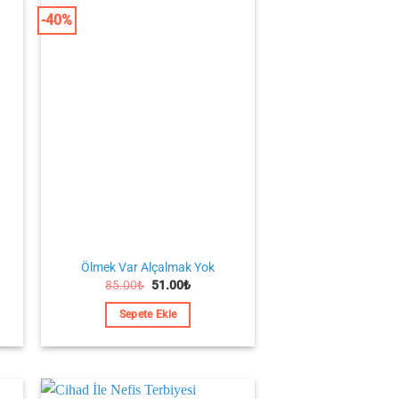
-40%
Ölmek Var Alçalmak Yok
Orijinal
Şu
85.00
₺
51.00
₺
i
fiyat:
andaki
85.00₺.
fiyat:
Sepete Ekle
0₺.
51.00₺.