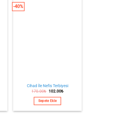
-40%
Cihad İle Nefis Terbiyesi
Orijinal
Şu
170.00
₺
102.00
₺
i
fiyat:
andaki
170.00₺.
fiyat:
Sepete Ekle
0₺.
102.00₺.