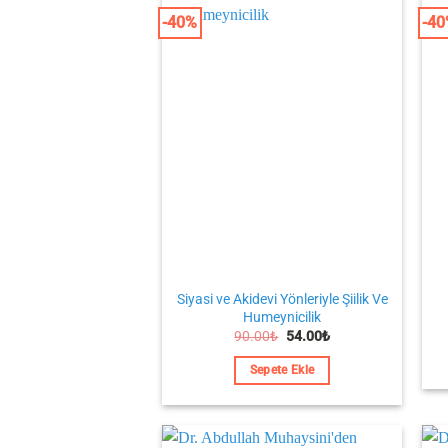
-40%
-4
Siyasi ve Akidevi Yönleriyle Şiilik Ve
Humeynicilik
Orijinal
Şu
90.00
₺
54.00
₺
fiyat:
andaki
90.00₺.
fiyat:
Sepete Ekle
54.00₺.