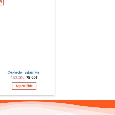
0%
Cepheden Selam Var
Orijinal
Şu
130.00
₺
78.00
₺
fiyat:
andaki
130.00₺.
fiyat:
Sepete Ekle
78.00₺.