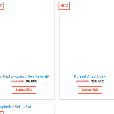
0%
-40%
r. İyad El-Kuneybi’den Makaleler
Küresel Cihad Ahlakı
Orijinal
Şu
Orijinal
Şu
160.00
₺
96.00
₺
250.00
₺
150.00
₺
fiyat:
andaki
fiyat:
andak
160.00₺.
fiyat:
250.00₺.
fiyat:
Sepete Ekle
Sepete Ekle
96.00₺.
150.0