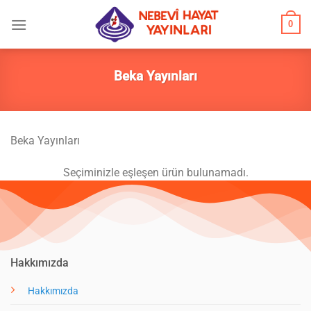
İçeriğe
0
atla
Beka Yayınları
Beka Yayınları
Seçiminizle eşleşen ürün bulunamadı.
Hakkımızda
Hakkımızda