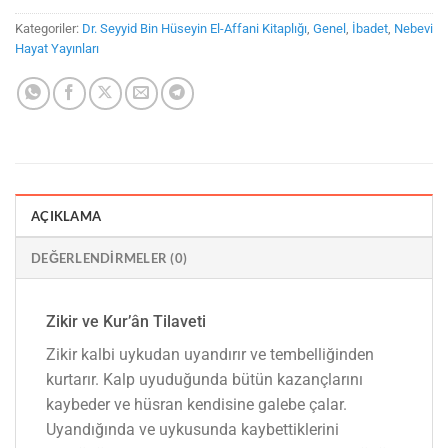
Kategoriler:
Dr. Seyyid Bin Hüseyin El-Affani Kitaplığı
,
Genel
,
İbadet
,
Nebevi
Hayat Yayınları
AÇIKLAMA
DEĞERLENDIRMELER (0)
Zikir ve Kur’ân Tilaveti
Zikir kalbi uykudan uyandırır ve tembelliğinden
kurtarır. Kalp uyuduğunda bütün kazançlarını
kaybeder ve hüsran kendisine galebe çalar.
Uyandığında ve uykusunda kaybettiklerini