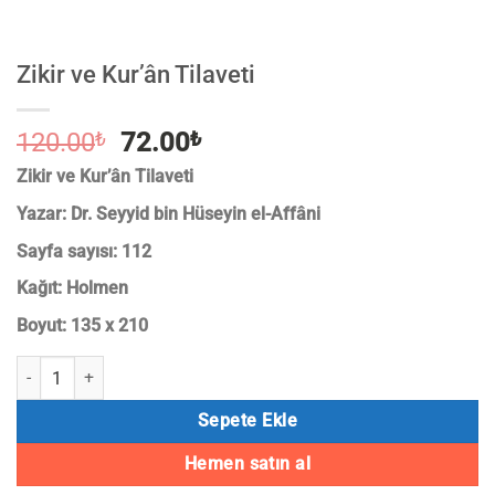
Zikir ve Kur’ân Tilaveti
Orijinal
Şu
120.00
₺
72.00
₺
fiyat:
andaki
Zikir ve Kur’ân Tilaveti
120.00₺.
fiyat:
Yazar: Dr. Seyyid bin Hüseyin el-Affâni
72.00₺.
Sayfa sayısı: 112
Kağıt: Holmen
Boyut: 135 x 210
Zikir ve Kur'ân Tilaveti adet
Sepete Ekle
Hemen satın al