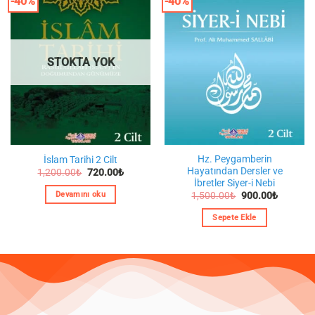
-40%
-40%
STOKTA YOK
Hz. Peygamberin
İslam Tarihi 2 Cilt
Hayatından Dersler ve
Orijinal
Şu
1,200.00
₺
720.00
₺
fiyat:
andaki
İbretler Siyer-i Nebi
1,200.00₺.
fiyat:
Orijinal
Şu
Devamını oku
1,500.00
₺
900.00
₺
720.00₺.
fiyat:
andaki
1,500.00₺.
fiyat:
Sepete Ekle
900.00₺