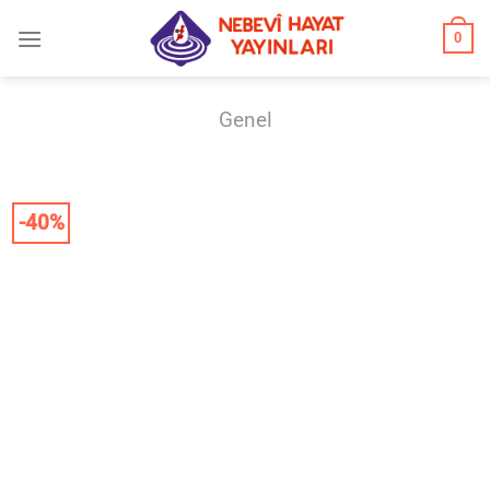
İçeriğe
0
atla
Genel
-40%