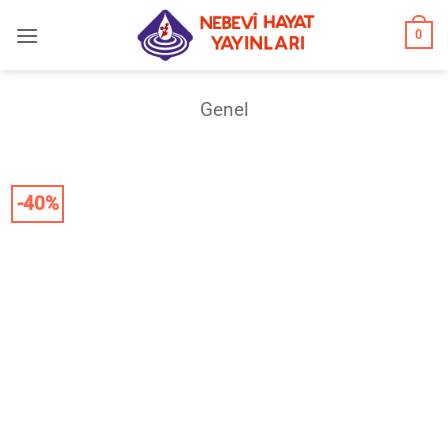
İçeriğe
0
atla
Genel
-40%