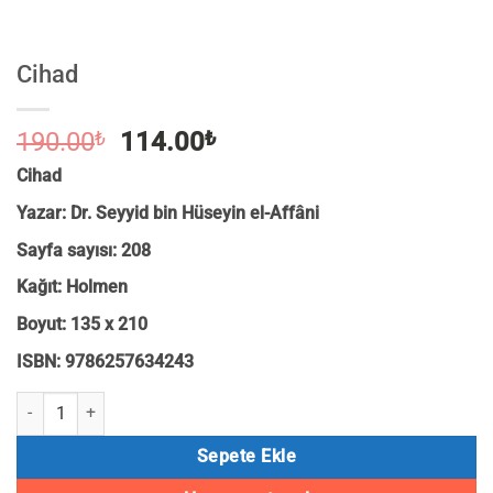
Cihad
Orijinal
Şu
190.00
₺
114.00
₺
fiyat:
andaki
Cihad
190.00₺.
fiyat:
Yazar: Dr. Seyyid bin Hüseyin el-Affâni
114.00₺.
Sayfa sayısı: 208
Kağıt: Holmen
Boyut: 135 x 210
ISBN: 9786257634243
Cihad adet
Sepete Ekle