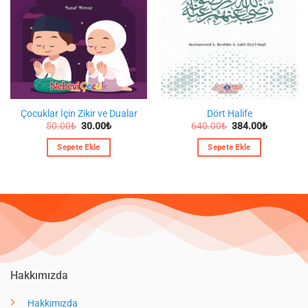
Çocuklar İçin Zikir ve Dualar
Dört Halife
Orijinal
Şu
Orijinal
Şu
50.00
₺
30.00
₺
640.00
₺
384.00
₺
fiyat:
andaki
fiyat:
andaki
50.00₺.
fiyat:
640.00₺.
fiyat:
Sepete Ekle
Sepete Ekle
30.00₺.
384.00₺.
Hakkımızda
Hakkımızda