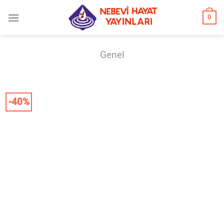
İçeriğe
0
atla
Genel
-40%