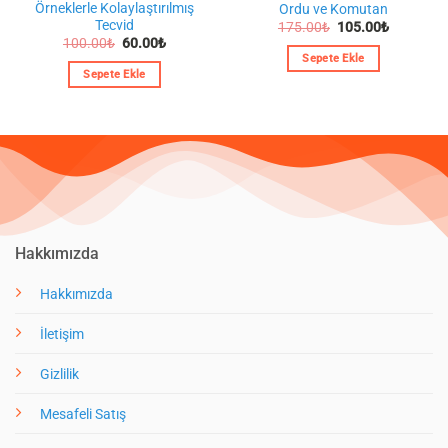
Örneklerle Kolaylaştırılmış
Ordu ve Komutan
Tecvid
Orijinal
Şu
175.00
₺
105.00
₺
fiyat:
andaki
Orijinal
Şu
100.00
₺
60.00
₺
175.00₺.
fiyat:
fiyat:
andaki
Sepete Ekle
105.00₺.
100.00₺.
fiyat:
Sepete Ekle
60.00₺.
Hakkımızda
Hakkımızda
İletişim
Gizlilik
Mesafeli Satış