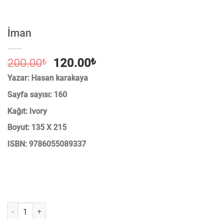
İman
Orijinal
Şu
200.00
₺
120.00
₺
fiyat:
andaki
Yazar: Hasan karakaya
200.00₺.
fiyat:
Sayfa sayısı: 160
120.00₺.
Kağıt: Ivory
Boyut: 135 X 215
ISBN: 9786055089337
İman adet